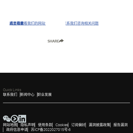
点击以查看我们的网站访问政策并联系我们咨询相关问题
跳至导航
跳至内容
跳至搜索
SHARE
Quick Links
联系我们
新闻中心
职业发展
网站地图
隐私声明
使用条款
Cookies
订阅偏好
漏洞披露政策
报告漏洞
政府信息申请
苏ICP备2022027015号-6