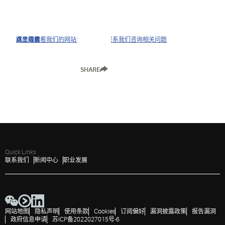
点击以查看我们的网站访问政策并联系我们咨询相关问题
跳至导航
跳至内容
跳至搜索
SHARE
Quick Links
联系我们
新闻中心
职业发展
网站地图
隐私声明
使用条款
Cookies
订阅偏好
漏洞披露政策
报告漏洞
政府信息申请
苏ICP备2022027015号-6