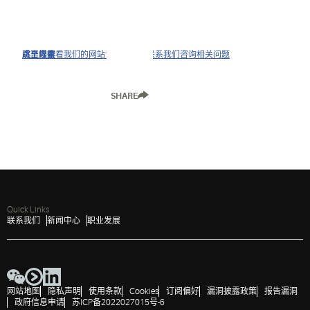
点击以查看我们的网站访问政策并联系我们咨询相关问题
跳至导航
跳至内容
跳至搜索
SHARE
Quick Links
联系我们
新闻中心
职业发展
网站地图
隐私声明
使用条款
Cookies
订阅偏好
漏洞披露政策
报告漏洞
政府信息申请
苏ICP备2022027015号-6