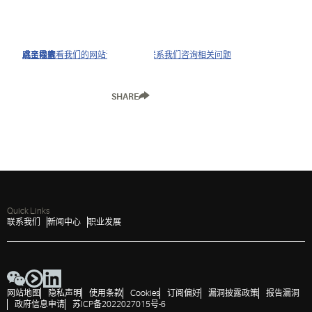
点击以查看我们的网站访问政策并联系我们咨询相关问题
跳至导航
跳至内容
跳至搜索
SHARE
Quick Links
联系我们
新闻中心
职业发展
网站地图
隐私声明
使用条款
Cookies
订阅偏好
漏洞披露政策
报告漏洞
政府信息申请
苏ICP备2022027015号-6