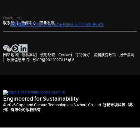
Quick Links
联系我们
新闻中心
职业发展
点击以查看我们的网站访问政策并联系我们咨询相关问题
跳至导航
跳至内容
跳至搜索
网站地图
隐私声明
使用条款
Cookies
订阅偏好
漏洞披露政策
报告漏洞
政府信息申请
苏ICP备2022027015号-6
Engineered for Sustainability
© 2026 Copeland Climate Technologies (Suzhou) Co., Ltd. 谷轮环境科技（苏
州）有限公司版权所有.