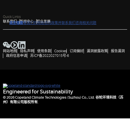
Quick Links
联系我们
新闻中心
职业发展
点击以查看我们的网站访问政策并联系我们咨询相关问题
跳至导航
跳至内容
跳至搜索
网站地图
隐私声明
使用条款
Cookies
订阅偏好
漏洞披露政策
报告漏洞
政府信息申请
苏ICP备2022027015号-6
Engineered for Sustainability
© 2026 Copeland Climate Technologies (Suzhou) Co., Ltd. 谷轮环境科技（苏
州）有限公司版权所有.